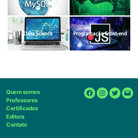
Data Science
Programação Front-end
Quem somos
Facebook
Instagram
Twitter
E-
Professores
mail
Certificados
Editora
Contato