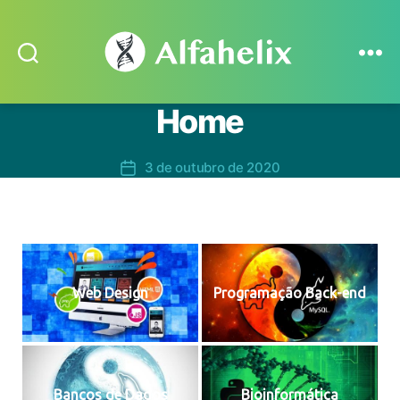
Search
Menu
Alfahelix
Home
3 de outubro de 2020
Data
de
publicação
Web Design
Programação Back-end
Bancos de Dados
Bioinformática